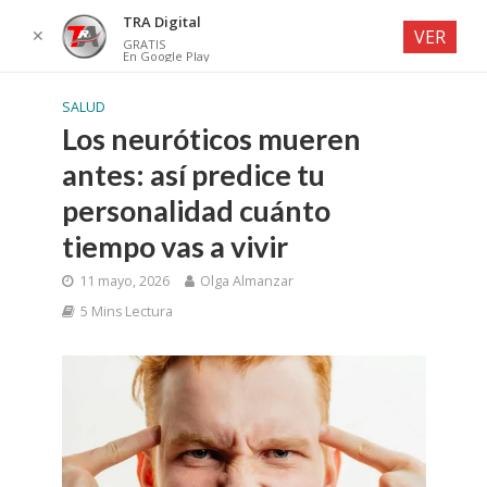
TRA Digital
✕
VER
GRATIS
En Google Play
SALUD
Los neuróticos mueren
antes: así predice tu
personalidad cuánto
tiempo vas a vivir
11 mayo, 2026
Olga Almanzar
5 Mins Lectura