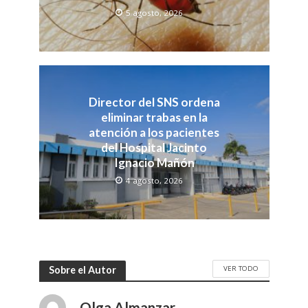
5 agosto, 2026
Director del SNS ordena
eliminar trabas en la
atención a los pacientes
del Hospital Jacinto
Ignacio Mañón
4 agosto, 2026
VER TODO
Sobre el Autor
Olga Almanzar