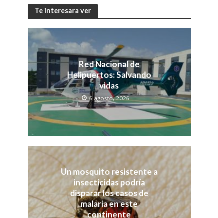
Te interesara ver
Red Nacional de
Helipuertos: Salvando
vidas
6 agosto, 2026
Un mosquito resistente a
insecticidas podría
disparar los casos de
malaria en este
continente