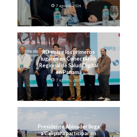
7 agosto, 2026
RD entre los primeros
lugares en Conectatón
Regional de Salud Digital
en Panamá
7 agosto, 2026
Presidente Abinader llega
a Cali para participar en