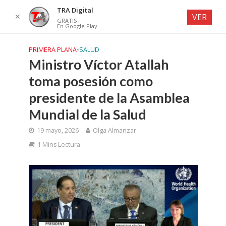
TRA Digital
✕
VER
GRATIS
En Google Play
PRIMERA PLANA
•
SALUD
Ministro Víctor Atallah
toma posesión como
presidente de la Asamblea
Mundial de la Salud
19 mayo, 2026
Olga Almanzar
1 Mins Lectura