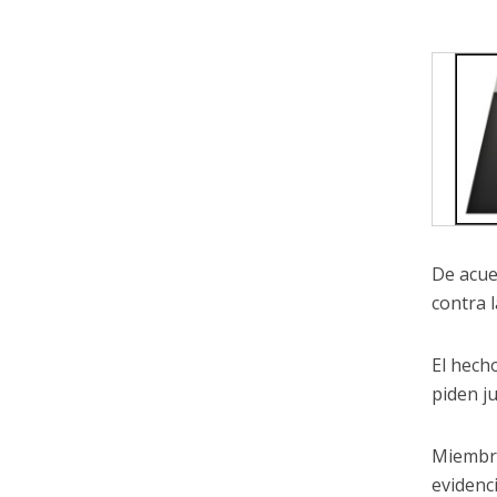
De acue
contra 
El hech
piden j
Miembro
evidenc