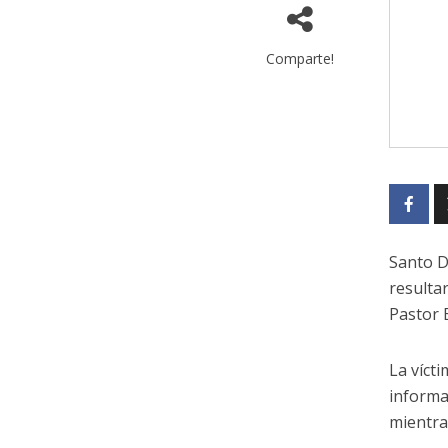
Comparte!
Santo D
resulta
Pastor B
La víct
informa
mientra