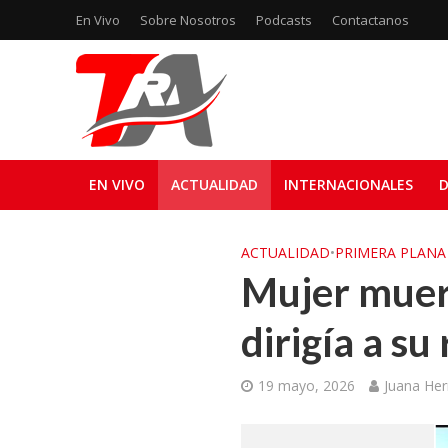
En Vivo
Sobre Nosotros
Podcasts
Contactanos
EN VIVO
ACTUALIDAD
INTERNACIONALES
D
ACTUALIDAD
•
PRIMERA PLANA
Mujer muere
dirigía a su
19 mayo, 2026
Juana He