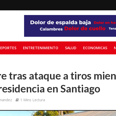
EPORTES
ENTRETENIMIENTO
SALUD
ECONOMICAS
 tras ataque a tiros mien
 residencia en Santiago
rnandez
1 Mins Lectura