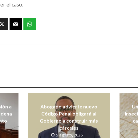
er el caso.
sión a
Abogado advierte nuevo
Un
ordena
Código Penal obligará al
insec
nto
Gobierno a construir más
ca
cárceles
5 agosto, 2026