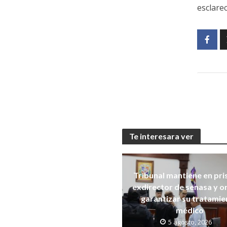
esclarec
Te interesara ver
Tribunal mantiene en pri
exdirector de senasa y 
garantizar su tratamie
médico
5 agosto, 2026