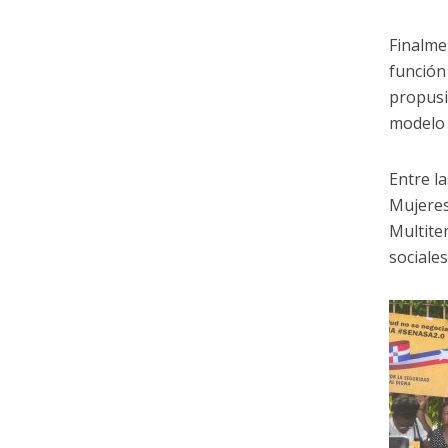
Finalme
función 
propusi
modelo 
Entre l
Mujeres
Multit
sociales