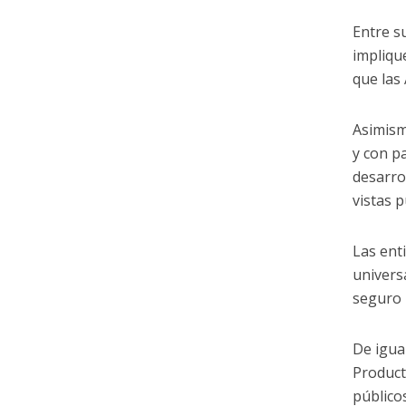
Entre s
impliqu
que las
Asimism
y con pa
desarro
vistas 
Las ent
univers
seguro 
De igua
Product
público