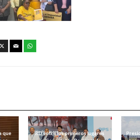
a que
RD entre los primeros lugares
Presi