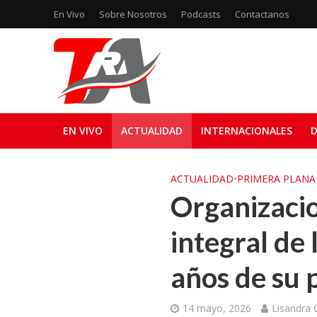
En Vivo
Sobre Nosotros
Podcasts
Contactanos
EN VIVO
ACTUALIDAD
INTERNACIONALES
D
ACTUALIDAD
•
PRIMERA PLANA
Organizacio
integral de 
años de su
14 mayo, 2026
Lisandra 