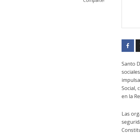
Comparte!
Santo D
sociale
impulsa
Social,
en la R
Las org
segurid
Constit