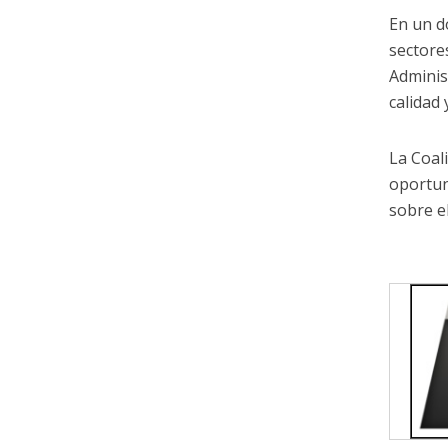
En un d
sectore
Adminis
calidad
La Coal
oportun
sobre e