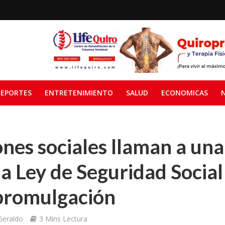
EPORTES
ENTRETENIMIENTO
SALUD
ECONOMICAS
nes sociales llaman a un
la Ley de Seguridad Social
 promulgación
Geraldo
3 Mins Lectura