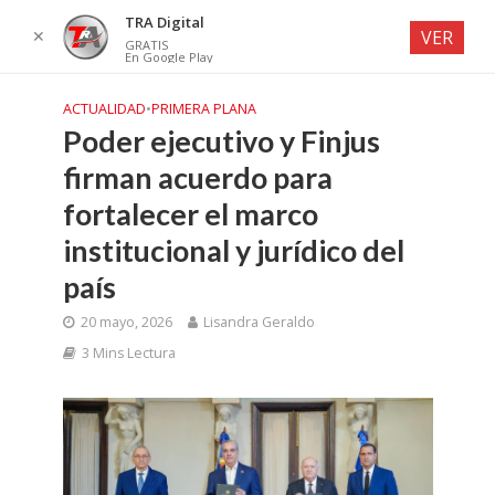
TRA Digital
✕
VER
GRATIS
En Google Play
ACTUALIDAD
•
PRIMERA PLANA
Poder ejecutivo y Finjus
firman acuerdo para
fortalecer el marco
institucional y jurídico del
país
20 mayo, 2026
Lisandra Geraldo
3 Mins Lectura