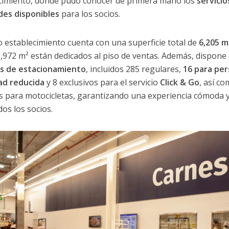
cimiento, donde pudo conocer de primera mano los
servicio
ades disponibles
para los socios.
o establecimiento cuenta con una superficie total de
6,205 m
3,972 m² están dedicados al piso de ventas. Además, dispone
os de estacionamiento
, incluidos 285 regulares,
16 para pe
ad reducida
y 8 exclusivos para el servicio
Click & Go
, así c
s para motocicletas, garantizando una experiencia cómoda y
dos los socios.