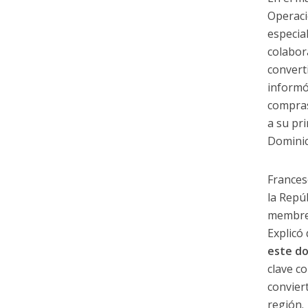
Operaci
especia
colabor
convert
informó
compra
a su pr
Dominic
Frances
la Repú
membres
Explicó
este d
clave 
convier
región.