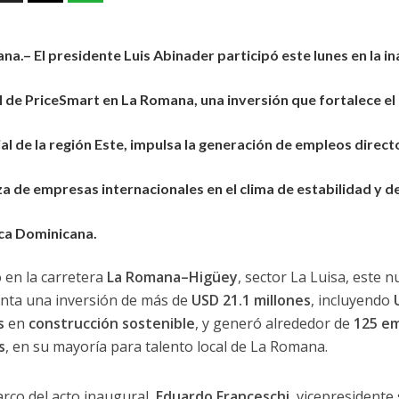
ana.–
El presidente Luis Abinader
participó este lunes en la i
l de
PriceSmart en La Romana
, una inversión que fortalece e
al
de la región Este, impulsa la generación de
empleos directo
za de empresas internacionales en el
clima de estabilidad y d
ca Dominicana.
 en la carretera
La Romana–Higüey
, sector La Luisa, este 
nta una inversión de más de
USD 21.1 millones
, incluyendo
s
en
construcción sostenible
, y generó alrededor de
125 e
s
, en su mayoría para talento local de La Romana.
arco del acto inaugural,
Eduardo Franceschi
, vicepresidente