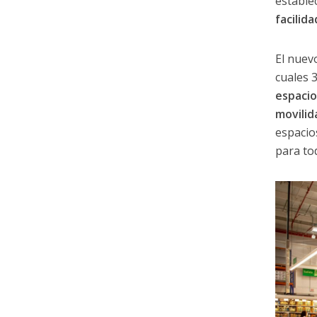
estable
facilid
El nuev
cuales 
espaci
movilid
espacio
para to