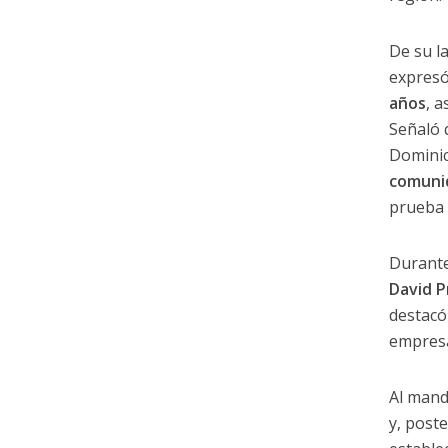
De su l
expresó
años
, 
Señaló 
Domini
comuni
prueba 
Durante
David P
destacó
empresa
Al mand
y, post