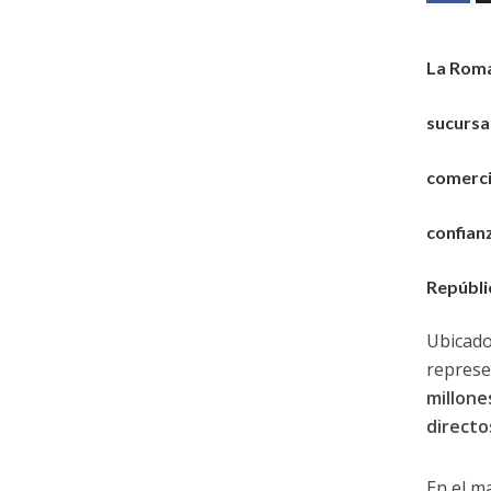
La Rom
sucursa
comerci
confian
Repúbli
Ubicado
represe
millone
directo
En el m