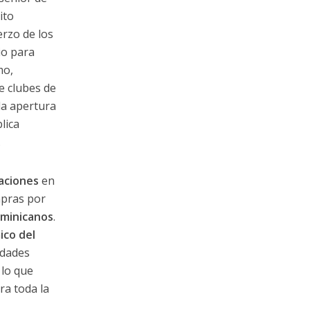
ito
erzo de los
io para
mo,
e clubes de
a apertura
lica
.
aciones
en
mpras por
ominicanos
.
ico del
idades
lo que
ra toda la