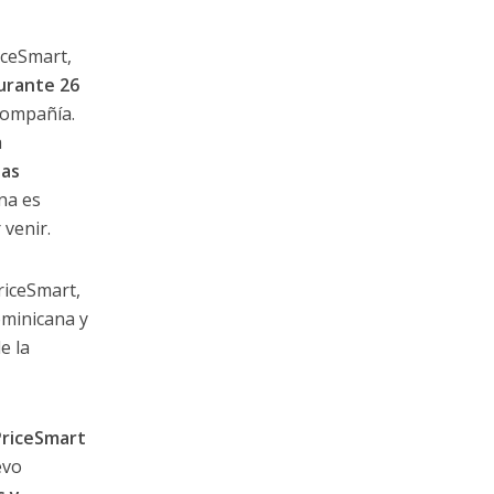
iceSmart,
urante 26
compañía.
a
las
na es
venir.
riceSmart,
ominicana y
e la
PriceSmart
evo