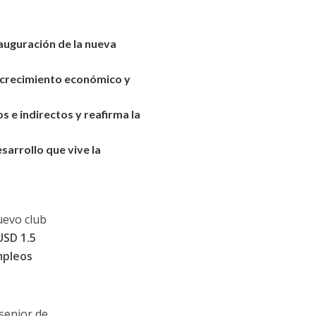
nauguración de la nueva
l crecimiento
económico y
s e indirectos
y reafirma la
esarrollo
que vive la
nuevo club
USD 1.5
mpleos
 senior de