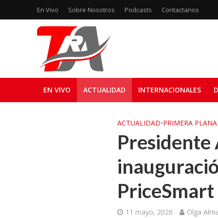
En Vivo
Sobre Nosotros
Podcasts
Contactanos
EN VIVO
ACTUALIDAD
INTERNACIONALES
D
ACTUALIDAD
•
PRIMERA PLANA
Presidente 
inauguració
PriceSmart
11 mayo, 2026
Olga Alm