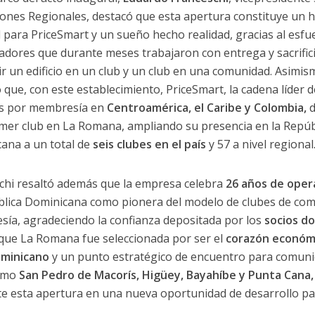
ones Regionales, destacó que esta apertura constituye un h
l para PriceSmart y un sueño hecho realidad, gracias al esfu
adores que durante meses trabajaron con entrega y sacrific
ir un edificio en un club y un club en una comunidad. Asimis
 que, con este establecimiento, PriceSmart, la cadena líder d
s por membresía en
Centroamérica, el Caribe y Colombia,
d
imer club en La Romana, ampliando su presencia en la Repúb
ana a un total de
seis clubes en el país
y 57 a nivel regional
chi resaltó además que la empresa celebra
26 años de oper
blica Dominicana como pionera del modelo de clubes de co
ía, agradeciendo la confianza depositada por los
socios d
 que La Romana fue seleccionada por ser el
corazón económ
ominicano
y un punto estratégico de encuentro para comun
como
San Pedro de Macorís, Higüey, Bayahíbe y Punta Cana,
te esta apertura en una nueva oportunidad de desarrollo pa