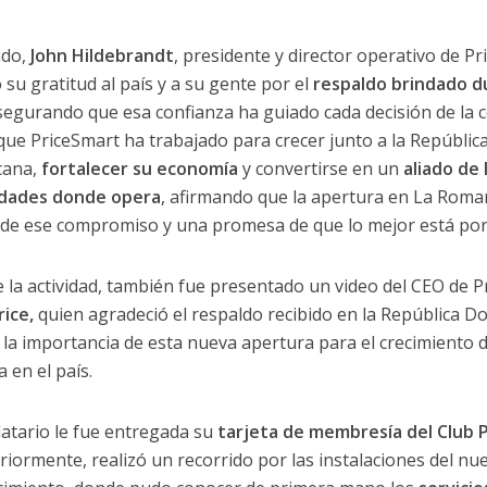
ado,
John Hildebrandt
, presidente y director operativo de Pr
 su gratitud al país y a su gente por el
respaldo brindado d
asegurando que esa confianza ha guiado cada decisión de la 
que PriceSmart ha trabajado para crecer junto a la Repúblic
cana,
fortalecer su economía
y convertirse en un
aliado de 
dades donde opera
, afirmando que la apertura en La Roma
de ese compromiso y una promesa de que lo mejor está por 
 la actividad, también fue presentado un video del CEO de P
rice,
quien agradeció el respaldo recibido en la República D
 la importancia de esta nueva apertura para el crecimiento d
 en el país.
atario le fue entregada su
tarjeta de membresía del Club 
eriormente, realizó un recorrido por las instalaciones del nu