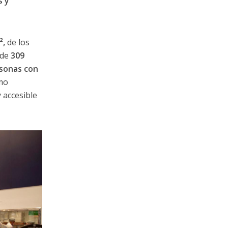
s y
²,
de los
 de
309
rsonas con
omo
 accesible