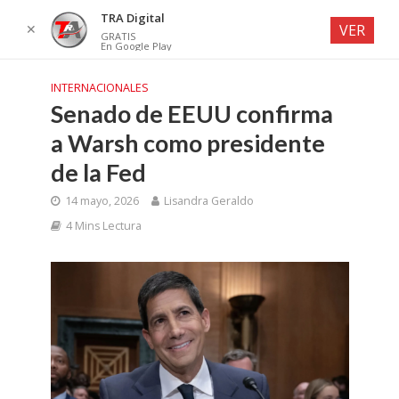
TRA Digital
✕
VER
GRATIS
En Google Play
INTERNACIONALES
Senado de EEUU confirma
a Warsh como presidente
de la Fed
14 mayo, 2026
Lisandra Geraldo
4 Mins Lectura