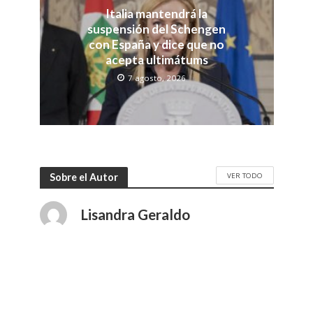
Italia mantendrá la
suspensión del Schengen
con España y dice que no
acepta ultimátums
7 agosto, 2026
VER TODO
Sobre el Autor
Lisandra Geraldo