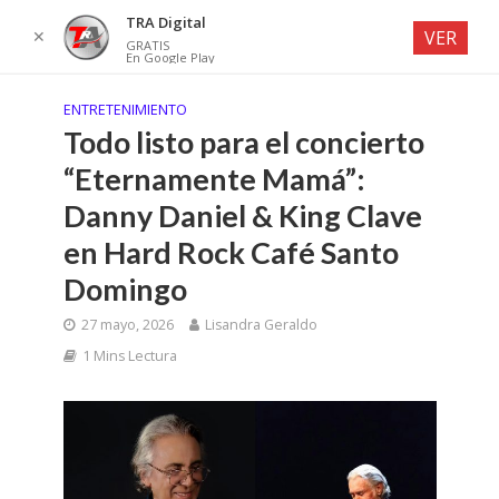
TRA Digital
✕
VER
GRATIS
En Google Play
ENTRETENIMIENTO
Todo listo para el concierto
“Eternamente Mamá”:
Danny Daniel & King Clave
en Hard Rock Café Santo
Domingo
27 mayo, 2026
Lisandra Geraldo
1 Mins Lectura