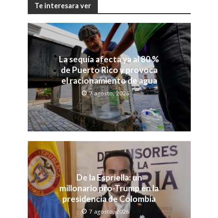
Te interesara ver
La sequía afecta ya al 80 %
de Puerto Rico y provoca
el racionamiento de agua
7 agosto, 2026
De la Espriella: un
millonario pro-Trump en la
presidencia de Colombia
7 agosto, 2026