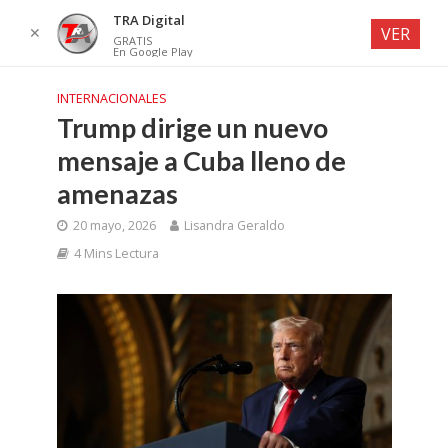
TRA Digital
✕
VER
GRATIS
En Google Play
INTERNACIONALES
Trump dirige un nuevo
mensaje a Cuba lleno de
amenazas
20 mayo, 2026
Lisandra Geraldo
4 Mins Lectura