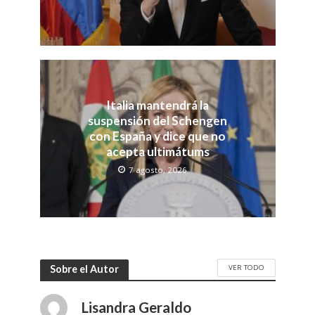
Italia mantendrá la
suspensión del Schengen
con España y dice que no
acepta ultimátums
7 agosto, 2026
VER TODO
Sobre el Autor
Lisandra Geraldo