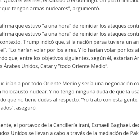
as. Quizá el viernes, el sábado o el domingo. Un plazo limit
r que tengan armas nucleares”, argumentó.
firma que estuvo “a una hora” de reiniciar los ataques cont
firma que estuvo “a una hora” de reiniciar los ataques cont
 contexto, Trump indicó que, si la nación persa tuviera un 
el”. “Lo harían volar por los aires. Y lo harían volar por los
do que, entre los objetivos siguientes, según él, estarían Ar
s Árabes Unidos, Catar y “todo Oriente Medio”.
ue irían a por todo Oriente Medio y sería una negociación 
n holocausto nuclear. Y no tengo ninguna duda de que la us
do que no tiene dudas al respecto. “Yo trato con esta gent
izados”, aseguró.
ente, el portavoz de la Cancillería iraní, Esmaeil Baghaei, d
ados Unidos se llevan a cabo a través de la mediación de Paki