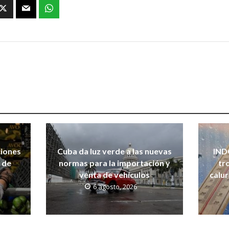
iones
Cuba da luz verde a las nuevas
IND
 de
normas para la importación y
tr
venta de vehículos
calur
6 agosto, 2026