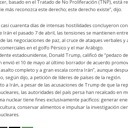
cer, basado en el Tratado de No Proliferación (TNP), está r
ie más reconozca este derecho; este derecho existe”, dijo.
casi cuarenta días de intensas hostilidades concluyeron co
e Irán el pasado 7 de abril, las tensiones se mantienen entr
 de las negociaciones de paz, al cruce de ataques verbales y
comerciales en el golfo Pérsico y el mar Arábigo.
idente estadounidense, Donald Trump, calificó de “pedazo d
 envió el 10 de mayo al último borrador de acuerdo promo
 asalto completo y a gran escala contra Irán”, aunque desp
, según dijo, a petición de líderes de países de la región.
to a Irán, a pesar de las acusaciones de Trump de que la rep
ucleares, las autoridades del país persa han recalcado en m
a nuclear tiene fines exclusivamente pacíficos: generar ener
icultura, conservar alimentos e impulsar la investigación cien
ucleares.