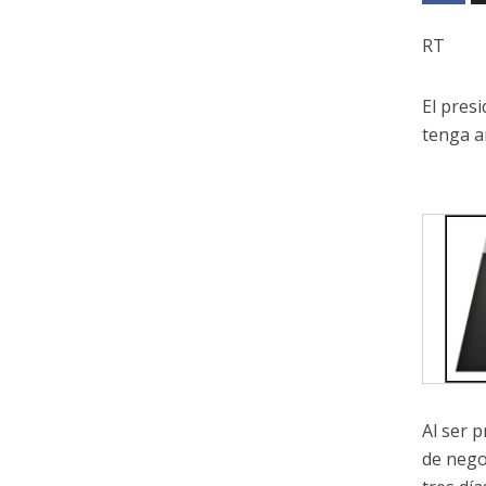
RT
El pres
tenga a
Al ser 
de nego