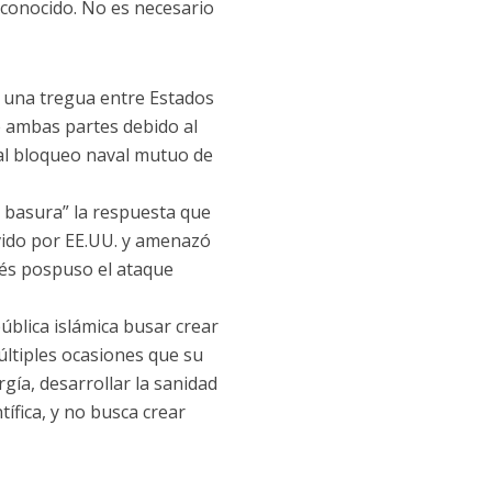
econocido. No es necesario
n una tregua entre Estados
e ambas partes debido al
 al bloqueo naval mutuo de
e basura” la respuesta que
vido por EE.UU. y amenazó
ués pospuso el ataque
ública islámica busar crear
últiples ocasiones que su
gía, desarrollar la sanidad
tífica, y no busca crear