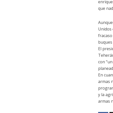
enrique
que nad
Aunque 
Unidos 
fracaso
buques 
El pres
Teherán
con “un
planeado
En cuan
armas n
program
y la agr
armas n