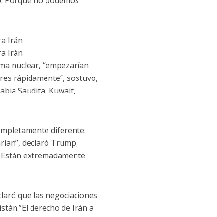
ado. Porque no podemos
ra Irán
ra Irán
arma nuclear, “empezarían
 aires rápidamente”, sostuvo,
abia Saudita, Kuwait,
completamente diferente.
arían”, declaró Trump,
e. Están extremadamente
eclaró que las negociaciones
stán.”El derecho de Irán a