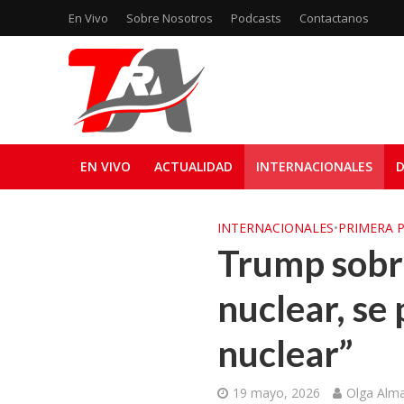
En Vivo
Sobre Nosotros
Podcasts
Contactanos
EN VIVO
ACTUALIDAD
INTERNACIONALES
D
INTERNACIONALES
•
PRIMERA 
Trump sobre
nuclear, se
nuclear”
19 mayo, 2026
Olga Alm