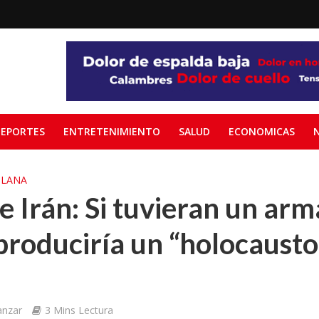
EPORTES
ENTRETENIMIENTO
SALUD
ECONOMICAS
PLANA
 Irán: Si tuvieran un arm
 produciría un “holocausto
anzar
3 Mins Lectura