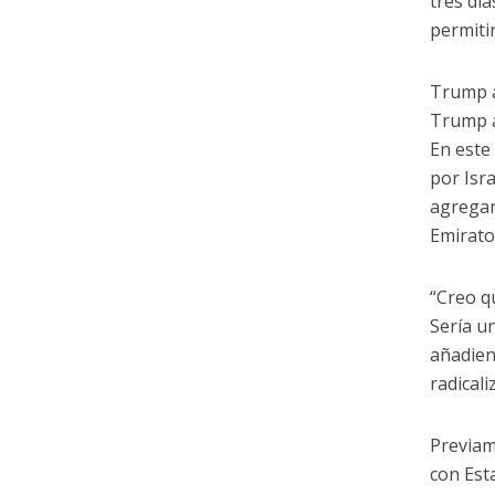
tres dí
permiti
Trump a
Trump a
En este
por Isra
agregan
Emirato
“Creo q
Sería u
añadien
radical
Previam
con Est