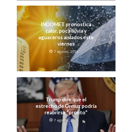
INDOMET pronostica
calor, poca lluvia y
aguaceros aislados este
viernes
7 agosto, 2026
Trump dice que el
estrecho de Ormuz podría
reabrirse “pronto”
7 agosto, 2026