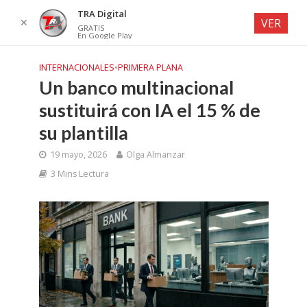
TRA Digital
✕
VER
GRATIS
En Google Play
INTERNACIONALES
•
PRIMERA PLANA
Un banco multinacional
sustituirá con IA el 15 % de
su plantilla
19 mayo, 2026
Olga Almanzar
3 Mins Lectura