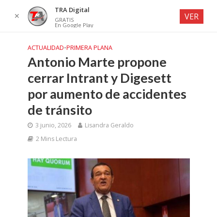
TRA Digital
✕
VER
GRATIS
En Google Play
ACTUALIDAD
•
PRIMERA PLANA
Antonio Marte propone
cerrar Intrant y Digesett
por aumento de accidentes
de tránsito
3 junio, 2026
Lisandra Geraldo
2 Mins Lectura