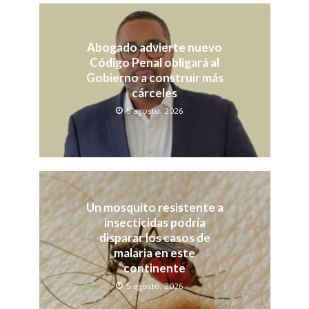
Abogado advierte nuevo
Código Penal obligará al
Gobierno a construir más
cárceles
5 agosto, 2026
Un mosquito resistente a
insecticidas podría
disparar los casos de
malaria en este
continente
5 agosto, 2026