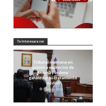
Te interesara ver
Tribunal mantiene en
prisión a exdirector de
senasa y ordena
garantizar su tratamiento
médico
5 agosto, 2026