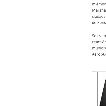
miembro
Marshal
ciudada
de Pens
Se trat
reacció
municip
Aeropue