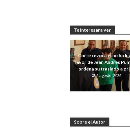
Te interesara ver
Corte revoca el no ha lu
favor de Jean Andrés Pum
ordena su traslado a pr
6 agosto, 2026
Sobre el Autor