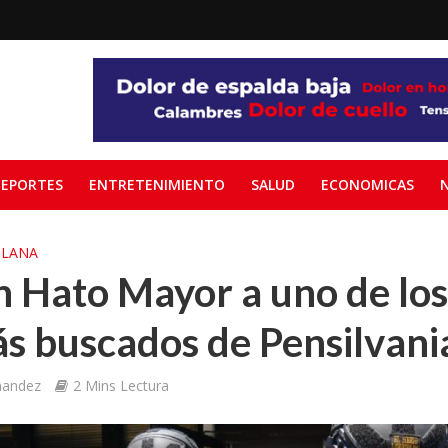
EPORTES
ENTRETENIMIENTO
SALUD
ECONOMICAS
PLANA
 Hato Mayor a uno de los
ás buscados de Pensilvan
nandez
2 Mins Lectura