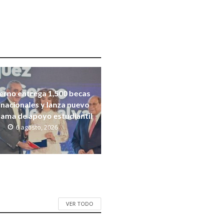
erno entrega 1,500 becas
rnacionales y lanza nuevo
ama de apoyo estudiantil
6 agosto, 2026
VER TODO