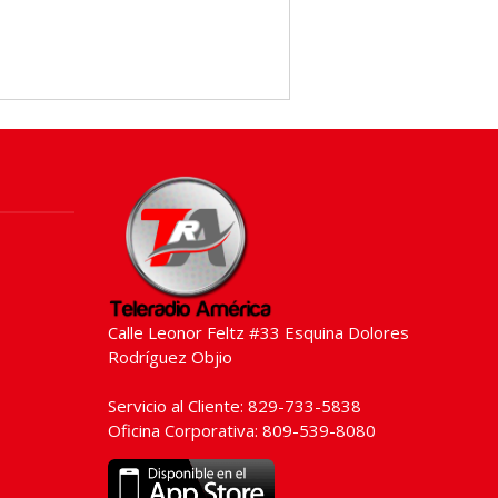
Calle Leonor Feltz #33 Esquina Dolores
Rodríguez Objio
Servicio al Cliente: 829-733-5838
Oficina Corporativa: 809-539-8080