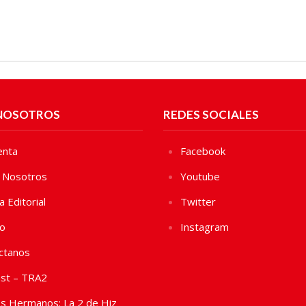
NOSOTROS
REDES SOCIALES
enta
Facebook
 Nosotros
Youtube
ca Editorial
Twitter
vo
Instagram
ctanos
st – TRA2
s Hermanos: La 2 de Hiz