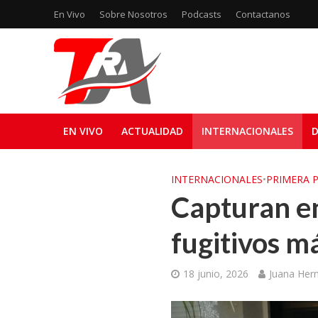
En Vivo
Sobre Nosotros
Podcasts
Contactanos
EN VIVO
ACTUALIDAD
INTERNACIONALES
D
INTERNACIONALES
•
PRIMERA 
Capturan en
fugitivos m
18 junio, 2026
Juana Her