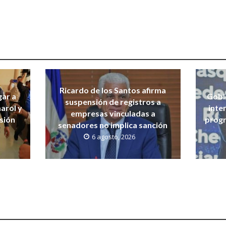
Ricardo de los Santos afirma
gar a
Gobi
suspensión de registros a
arol y
inte
empresas vinculadas a
isión
progr
senadores no implica sanción
6 agosto, 2026