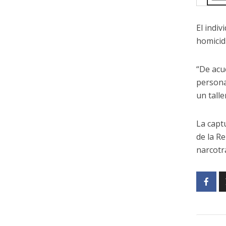
El indi
homicid
“De acue
persona
un tall
La capt
de la R
narcotrá