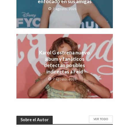
enfocado en sus amigas
7 agosto, 2026
Karol G estrena nuevo
álbum y fanáticos
detectan posibles
indirectas a Feid
7 agosto, 2026
VER TODO
Sobre el Autor