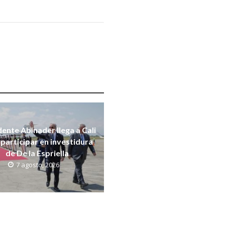
dente Abinader llega a Cali
participar en investidura
de De la Espriella
7 agosto, 2026