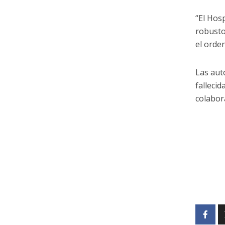
“El Hos
robusto
el orde
Las aut
falleci
colabor