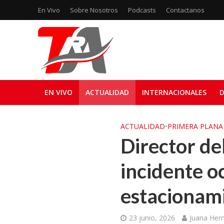
En Vivo
Sobre Nosotros
Podcasts
Contactanos
EN VIVO
ACTUALIDAD
INTERNACIONALES
D
ACTUALIDAD
•
PRIMERA PLANA
Director de
incidente o
estacionami
23 junio, 2026
Juana Her