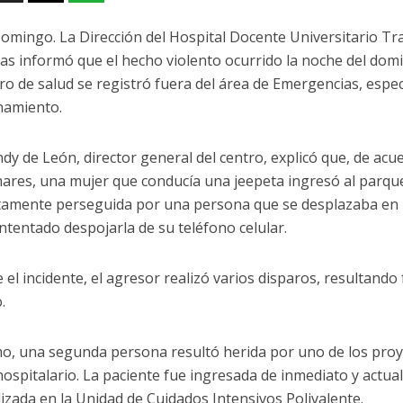
omingo. La Dirección del Hospital Docente Universitario Tr
as informó que el hecho violento ocurrido la noche del dom
tro de salud se registró fuera del área de Emergencias, espe
namiento.
Andy de León, director general del centro, explicó que, de ac
nares, una mujer que conducía una jeepeta ingresó al parque
amente perseguida por una persona que se desplazaba en u
intentado despojarla de su teléfono celular.
el incidente, el agresor realizó varios disparos, resultando 
.
o, una segunda persona resultó herida por uno de los proyec
hospitalario. La paciente fue ingresada de inmediato y actu
lizada en la Unidad de Cuidados Intensivos Polivalente.