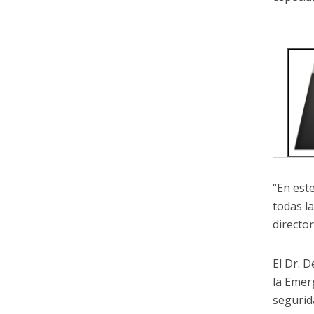
“En est
todas l
director
El Dr. 
la Emer
segurid