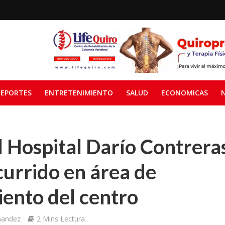
EPORTES
ENTRETENIMIENTO
SALUD
ECONOMICAS
l Hospital Darío Contrera
currido en área de
ento del centro
nandez
2 Mins Lectura