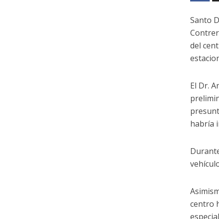
Santo D
Contrer
del cen
estacio
El Dr. 
prelimi
presunt
habría 
Durante 
vehículo
Asimism
centro 
especia