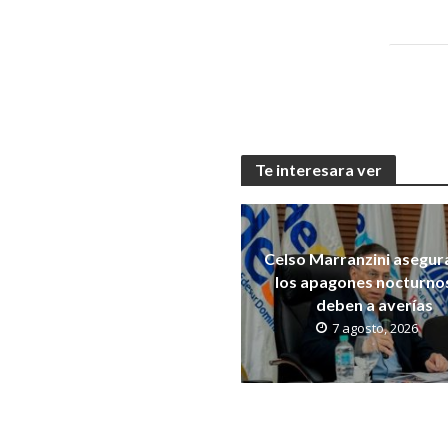
Te interesara ver
Celso Marranzini asegur
los apagones nocturno
deben a averías
7 agosto, 2026