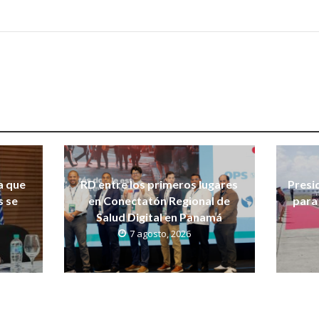
a que
RD entre los primeros lugares
Presi
s se
en Conectatón Regional de
para 
Salud Digital en Panamá
7 agosto, 2026