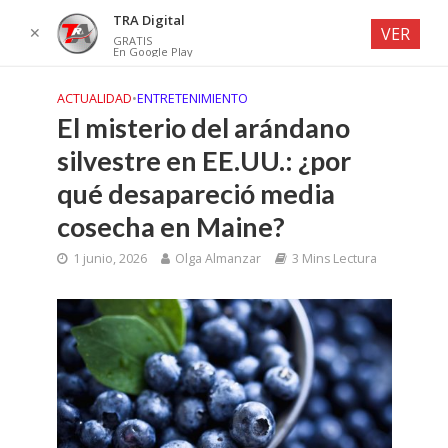
TRA Digital
✕
VER
GRATIS
En Google Play
ACTUALIDAD
•
ENTRETENIMIENTO
El misterio del arándano
silvestre en EE.UU.: ¿por
qué desapareció media
cosecha en Maine?
1 junio, 2026
Olga Almanzar
3 Mins Lectura