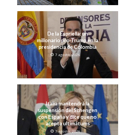
De la Espriella: un
millonario pro-Trump en la
presidencia de Colombia
7 agosto, 2026
Italia mantendrá la
suspensión del Schengen
con España y dice que no
acepta ultimátums
7 agosto, 2026