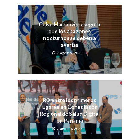
Celso Marranzini asegura
que los apagones
nocturnos se deben a
averías
7 agosto, 2026
RD entre los primeros
lugares en Conectatón
Regional de Salud Digital
en Panamá
7 agosto, 2026