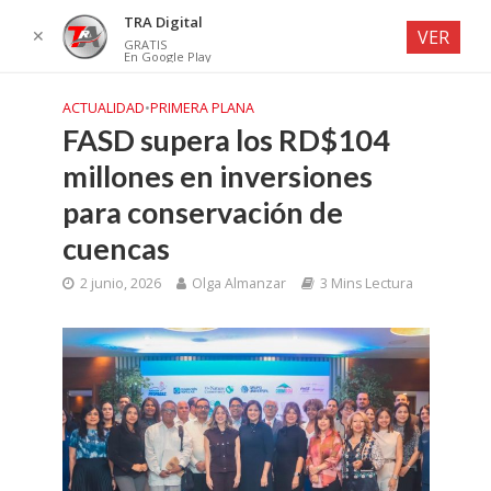
TRA Digital
✕
VER
GRATIS
En Google Play
ACTUALIDAD
•
PRIMERA PLANA
FASD supera los RD$104
millones en inversiones
para conservación de
cuencas
2 junio, 2026
Olga Almanzar
3 Mins Lectura