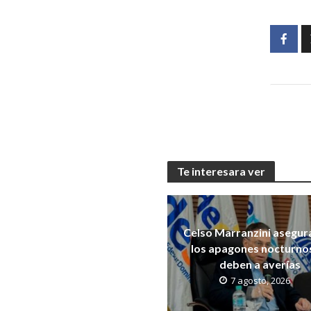
Te interesara ver
Celso Marranzini asegur
los apagones nocturno
deben a averías
7 agosto, 2026