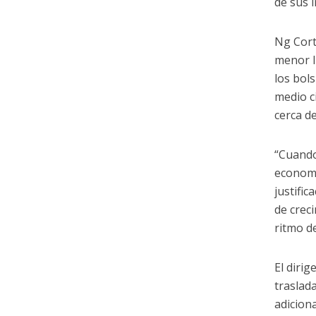
de sus 
Ng Cort
menor l
los bol
medio c
cerca d
“Cuando
economí
justifi
de crec
ritmo d
El diri
traslad
adiciona