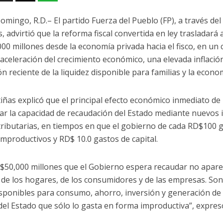
omingo, R.D.– El partido Fuerza del Pueblo (FP), a través d
s, advirtió que la reforma fiscal convertida en ley traslada
00 millones desde la economía privada hacia el fisco, en un
aceleración del crecimiento económico, una elevada inflació
n reciente de la liquidez disponible para familias y la econo
iñas explicó que el principal efecto económico inmediato de l
r la capacidad de recaudación del Estado mediante nuevos
tributarias, en tiempos en que el gobierno de cada RD$100 
improductivos y RD$ 10.0 gastos de capital.
$50,000 millones que el Gobierno espera recaudar no apar
 de los hogares, de los consumidores y de las empresas. So
isponibles para consumo, ahorro, inversión y generación de
el Estado que sólo lo gasta en forma improductiva”, expres