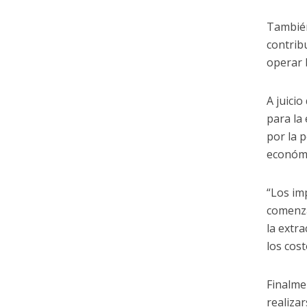
También
contrib
operar 
A juici
para la
por la 
económi
“Los im
comenza
la extr
los cos
Finalme
realiza