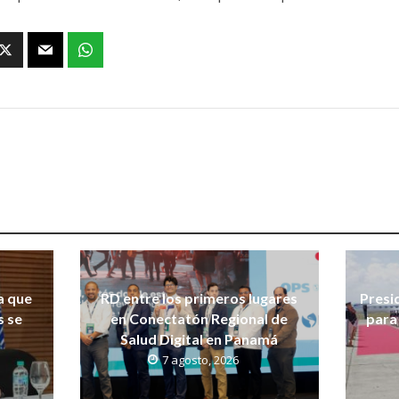
a que
RD entre los primeros lugares
Presi
s se
en Conectatón Regional de
para 
Salud Digital en Panamá
7 agosto, 2026