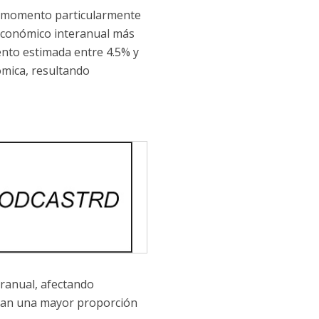
un momento particularmente
 económico interanual más
iento estimada entre 4.5% y
ómica, resultando
eranual, afectando
inan una mayor proporción