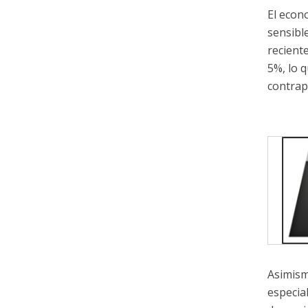
El econ
sensibl
recient
5%, lo 
contrap
Asimism
especia