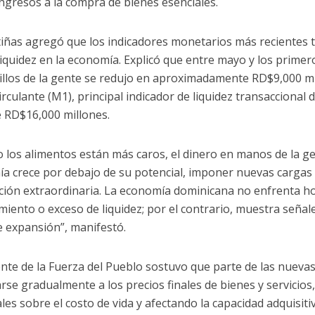
ingresos a la compra de bienes esenciales.
iñas agregó que los indicadores monetarios más recientes t
iquidez en la economía. Explicó que entre mayo y los primero
sillos de la gente se redujo en aproximadamente RD$9,000 mi
irculante (M1), principal indicador de liquidez transaccional
e RD$16,000 millones.
 los alimentos están más caros, el dinero en manos de la ge
a crece por debajo de su potencial, imponer nuevas cargas 
cación extraordinaria. La economía dominicana no enfrenta 
imiento o exceso de liquidez; por el contrario, muestra seña
e expansión”, manifestó.
gente de la Fuerza del Pueblo sostuvo que parte de las nueva
arse gradualmente a los precios finales de bienes y servici
les sobre el costo de vida y afectando la capacidad adquisiti