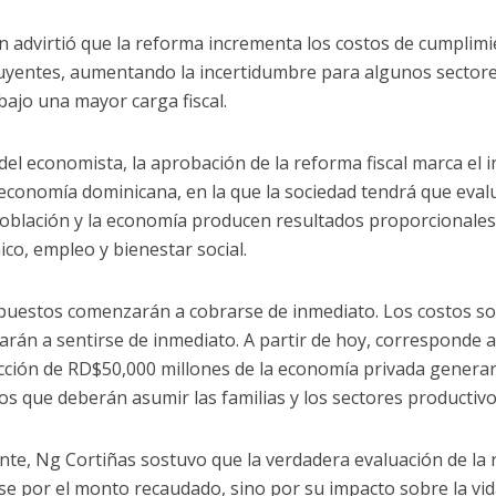
 advirtió que la reforma incrementa los costos de cumplim
uyentes, aumentando la incertidumbre para algunos sector
bajo una mayor carga fiscal.
o del economista, la aprobación de la reforma fiscal marca el 
 economía dominicana, en la que la sociedad tendrá que eval
población y la economía producen resultados proporcionales
co, empleo y bienestar social.
puestos comenzarán a cobrarse de inmediato. Los costos s
rán a sentirse de inmediato. A partir de hoy, corresponde 
acción de RD$50,000 millones de la economía privada generar
tos que deberán asumir las familias y los sectores productivo
nte, Ng Cortiñas sostuvo que la verdadera evaluación de la
rse por el monto recaudado, sino por su impacto sobre la vid