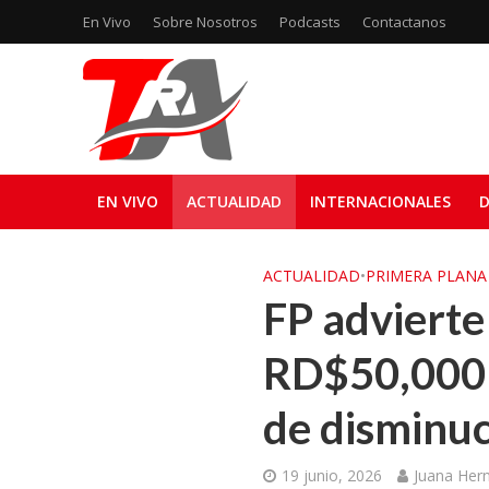
En Vivo
Sobre Nosotros
Podcasts
Contactanos
EN VIVO
ACTUALIDAD
INTERNACIONALES
D
ACTUALIDAD
•
PRIMERA PLANA
FP advierte
RD$50,000
de disminuc
19 junio, 2026
Juana Her