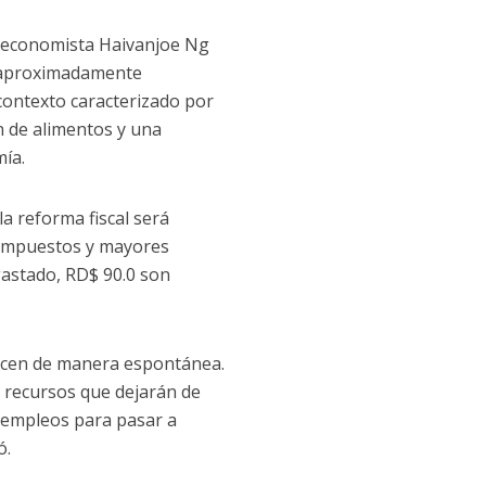
el economista Haivanjoe Ng
rá aproximadamente
 contexto caracterizado por
n de alimentos y una
mía.
a reforma fiscal será
 impuestos y mayores
gastado, RD$ 90.0 son
ecen de manera espontánea.
n recursos que dejarán de
 empleos para pasar a
ó.