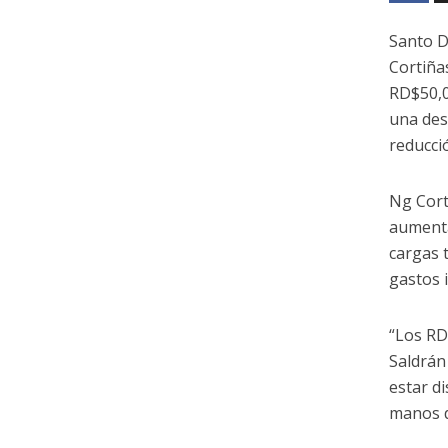
Santo D
Cortiña
RD$50,0
una des
reducció
Ng Cort
aumenta
cargas 
gastos 
“Los RD
Saldrán
estar d
manos d