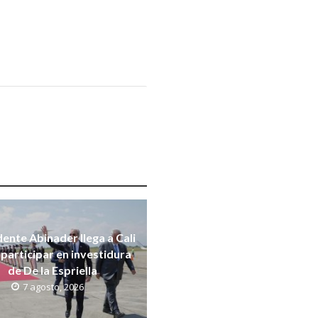
dente Abinader llega a Cali
participar en investidura
de De la Espriella
7 agosto, 2026