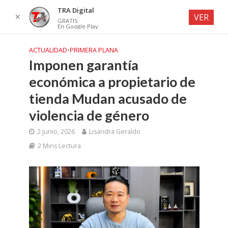
TRA Digital
✕
VER
GRATIS
En Google Play
ACTUALIDAD
•
PRIMERA PLANA
Imponen garantía
económica a propietario de
tienda Mudan acusado de
violencia de género
2 junio, 2026
Lisandra Geraldo
2 Mins Lectura