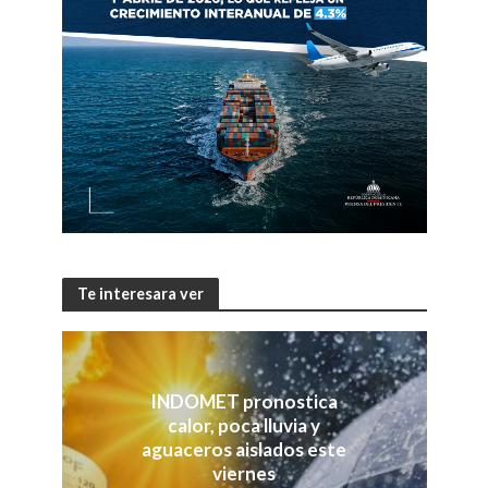
Te interesara ver
INDOMET pronostica
calor, poca lluvia y
aguaceros aislados este
viernes