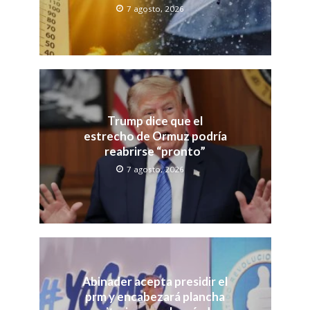
7 agosto, 2026
Trump dice que el
estrecho de Ormuz podría
reabrirse “pronto”
7 agosto, 2026
Abinader acepta presidir el
prm y encabezará plancha