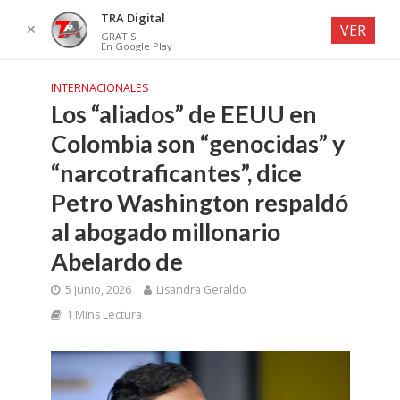
TRA Digital
✕
VER
GRATIS
En Google Play
INTERNACIONALES
Los “aliados” de EEUU en
Colombia son “genocidas” y
“narcotraficantes”, dice
Petro Washington respaldó
al abogado millonario
Abelardo de
5 junio, 2026
Lisandra Geraldo
1 Mins Lectura