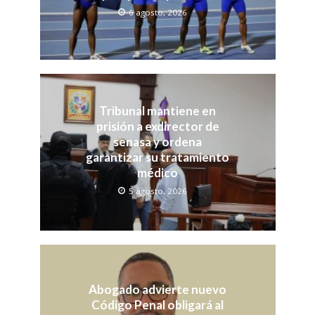
6 agosto, 2026
Tribunal mantiene en
prisión a exdirector de
senasa y ordena
garantizar su tratamiento
médico
5 agosto, 2026
Abogado advierte nuevo
Código Penal obligará al