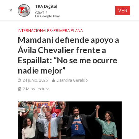
TRA Digital
✕
VER
GRATIS
En Google Play
INTERNACIONALES
•
PRIMERA PLANA
Mamdani defiende apoyo a
Ávila Chevalier frente a
Espaillat: “No se me ocurre
nadie mejor”
24 junio, 2026
Lisandra Geraldo
2 Mins Lectura