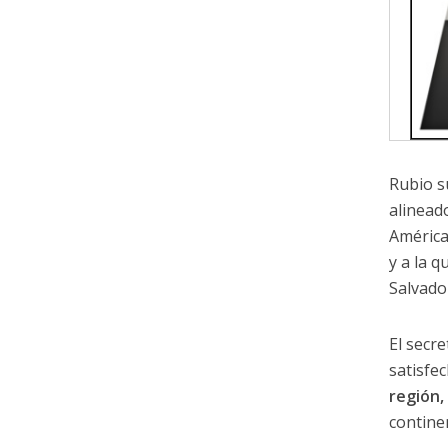
Rubio s
alineado
América
y a la 
Salvado
El secr
satisfec
región,
contine