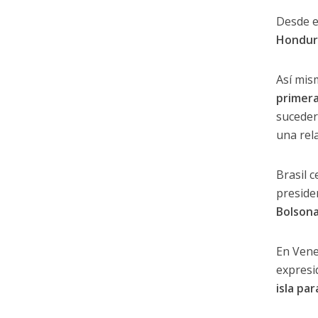
Desde e
Hondura
Así mis
primera
suceder
una rel
Brasil 
preside
Bolsona
En Vene
expresi
isla pa