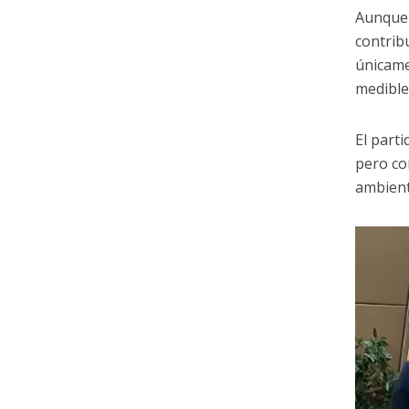
Aunque 
contrib
únicamen
medible
El part
pero co
ambienta
Reprod
de
vídeo