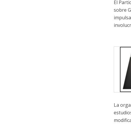
El Part
sobre G
impulsa
involuc
La orga
estudio
modific