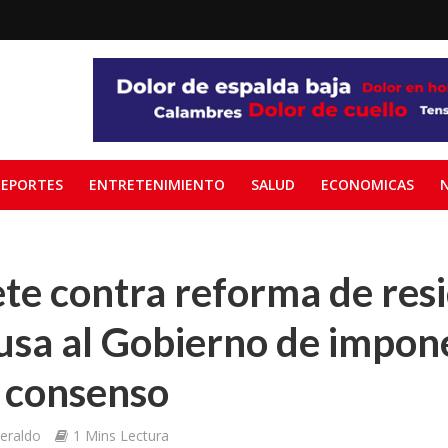
EPORTES
ENTRETENIMIENTO
SALUD
ECONOMICAS
te contra reforma de res
cusa al Gobierno de impon
 consenso
eraldo
1 Mins Lectura