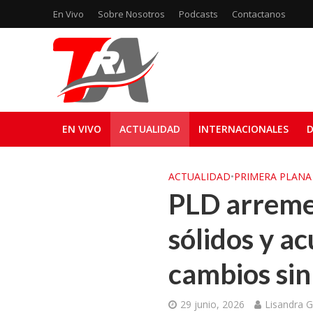
En Vivo
Sobre Nosotros
Podcasts
Contactanos
EN VIVO
ACTUALIDAD
INTERNACIONALES
D
ACTUALIDAD
•
PRIMERA PLANA
PLD arreme
sólidos y a
cambios sin
29 junio, 2026
Lisandra G