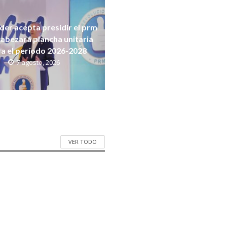
der acepta presidir el prm
cabezará plancha unitaria
a el período 2026-2028
7 agosto, 2026
VER TODO