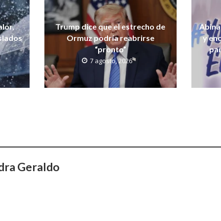
lor,
Trump dice que el estrecho de
Abina
islados
Ormuz podría reabrirse
y en
“pronto”
par
7 agosto, 2026
dra Geraldo