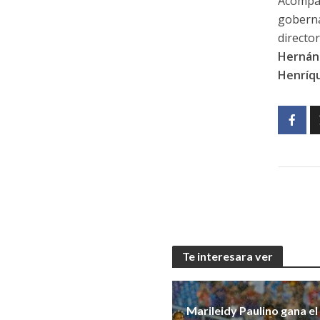
Acompañ
goberna
directo
Hernán
Henríq
Te interesara ver
Marileidy Paulino gana el