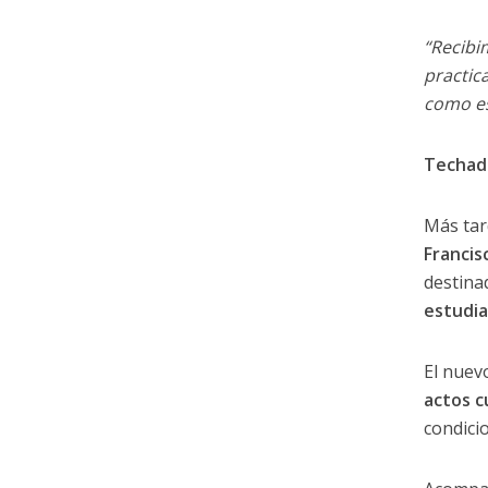
“Recibi
practic
como es
Techado
Más tar
Francis
destina
estudia
El nuev
actos c
condicio