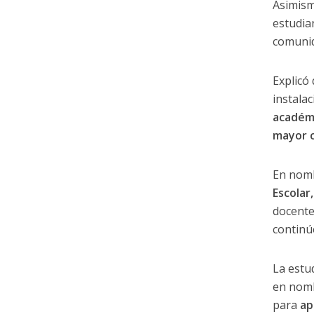
Asimism
estudi
comunid
Explicó
instala
académ
mayor c
En nom
Escolar,
docente
continú
La estu
en nomb
para
ap