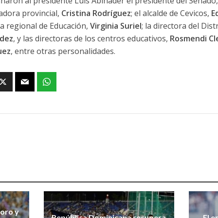
aron al presidente Luis Abinader el presidente del Senado
dora provincial,
Cristina Rodríguez
; el alcalde de Cevicos,
E
ra regional de Educación,
Virginia Suriel
; la directora del Dis
dez
, y las directoras de los centros educativos,
Rosmendi Cle
uez
, entre otras personalidades.
 oro y
República Dominicana recupera
El e