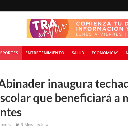
EPORTES
ENTRETENIMIENTO
SALUD
ECONOMICAS
 Abinader inaugura techa
scolar que beneficiará a 
antes
nandez
3 Mins Lectura