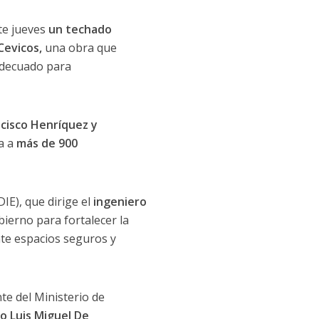
te jueves
un techado
Cevicos,
una obra que
adecuado para
ncisco Henríquez y
a a
más de 900
DIE), que dirige el
ingeniero
bierno para fortalecer la
e espacios seguros y
nte del Ministerio de
ro Luis Miguel De