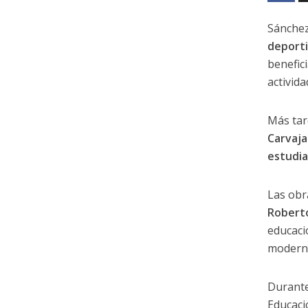
Sánche
deporti
benefic
activid
Más tar
Carvaja
estudia
Las obr
Robert
educaci
modern
Durante 
Educaci