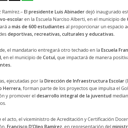
z Ramírez.–
El presidente Luis Abinader
dejó inaugurado es
vo-escola
r en la Escuela Narciso Alberti, en el municipio de
iará a
más de 600 estudiantes
al proporcionar un espacio 
ades
deportivas, recreativas, culturales y educativas.
de, el mandatario entregará otro techado en la
Escuela Fra
l,
en el municipio de
Cotuí,
que impactará de manera positiv
ntes.
as, ejecutadas por la
Dirección de Infraestructura Escolar
(
o Herrera
, forman parte de los proyectos que impulsa el Go
ón y promover el
desarrollo integral de la juventud
mediant
os.
el acto, el viceministro de Acreditación y Certificación Doce
ón,
Francisco D’Oleo Ramírez
, en representación del
minist