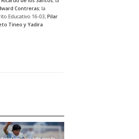
,
Ricardo de los Santos
; la
dward Contreras
; la
trito Educativo 16-03,
Pilar
to Tineo y Yadira
nfermero acusado por la