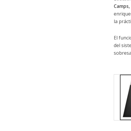
Camps,
enrique
la práct
El func
del sis
sobresa