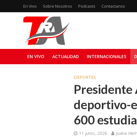
En Vivo
Sobre Nosotros
Podcasts
Contactanos
EN VIVO
ACTUALIDAD
INTERNACIONALES
D
DEPORTES
Presidente
deportivo-e
600 estudi
11 junio, 2026
Juana Her