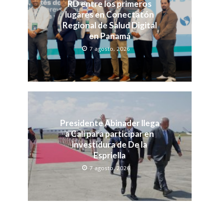
RD entre los primeros
lugares en Conectatón
Regional de Salud Digital
en Panamá
7 agosto, 2026
Presidente Abinader llega
a Cali para participar en
investidura de De la
Espriella
7 agosto, 2026