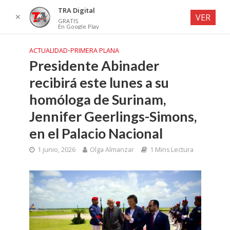
TRA Digital
✕
VER
GRATIS
En Google Play
ACTUALIDAD
•
PRIMERA PLANA
Presidente Abinader
recibirá este lunes a su
homóloga de Surinam,
Jennifer Geerlings-Simons,
en el Palacio Nacional
1 junio, 2026
Olga Almanzar
1 Mins Lectura