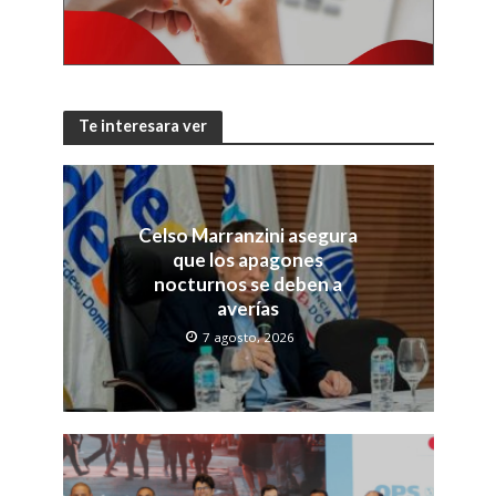
Te interesara ver
Celso Marranzini asegura
que los apagones
nocturnos se deben a
averías
7 agosto, 2026