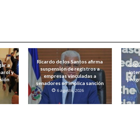
Ricardo de los Santos afirma
gar a
Gobi
suspensión de registros a
arol y
inte
empresas vinculadas a
isión
progr
senadores no implica sanción
6 agosto, 2026