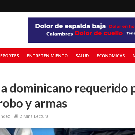
EPORTES
ENTRETENIMIENTO
SALUD
ECONOMICAS
 a dominicano requerido 
robo y armas
andez
2 Mins Lectura