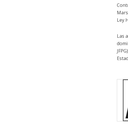
Contr
Marsh
Ley 
Las a
domin
JFPG)
Esta