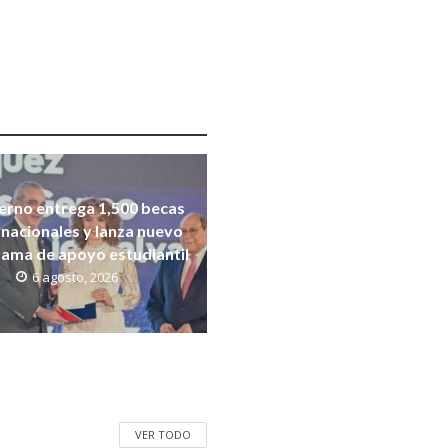
erno entrega 1,500 becas
rnacionales y lanza nuevo
ama de apoyo estudiantil
6 agosto, 2026
VER TODO