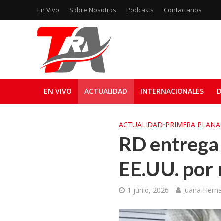
En Vivo
Sobre Nosotros
Podcasts
Contactanos
EN VIVO
ACTUALIDAD
INTERNACIONALES
D
ACTUALIDAD
•
PRIMERA PLANA
RD entrega
EE.UU. por 
1 junio, 2026
Juana Hern