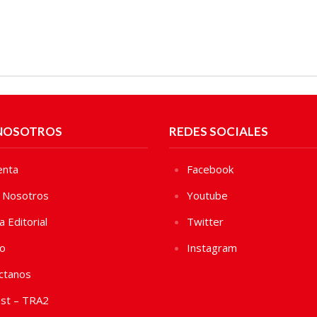
NOSOTROS
REDES SOCIALES
enta
Facebook
 Nosotros
Youtube
ca Editorial
Twitter
vo
Instagram
ctanos
st – TRA2