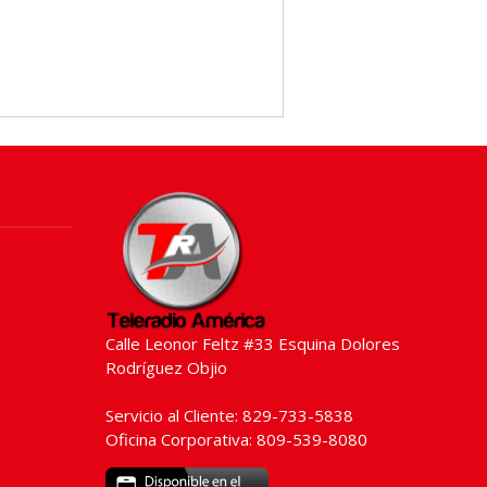
Calle Leonor Feltz #33 Esquina Dolores
Rodríguez Objio
Servicio al Cliente: 829-733-5838
Oficina Corporativa: 809-539-8080