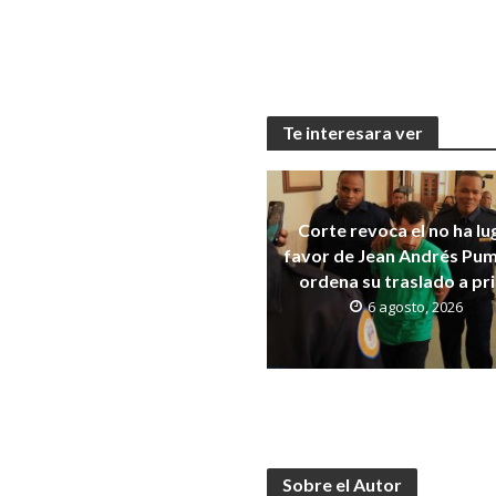
Te interesara ver
Corte revoca el no ha lu
favor de Jean Andrés Pum
ordena su traslado a pr
6 agosto, 2026
Sobre el Autor