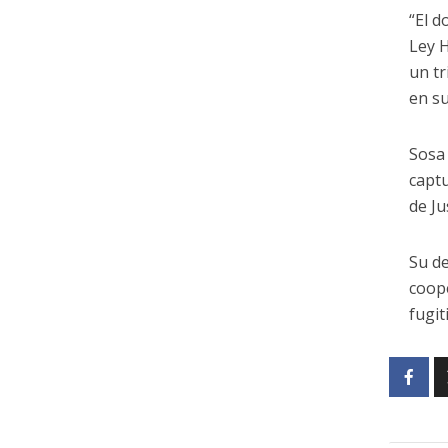
“El d
Ley H
un tr
en su
Sosa 
captu
de Ju
Su de
coope
fugit