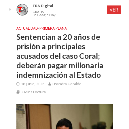
TRA Digital
✕
VER
GRATIS
En Google Play
ACTUALIDAD
•
PRIMERA PLANA
Sentencian a 20 años de
prisión a principales
acusados del caso Coral;
deberán pagar millonaria
indemnización al Estado
16 junio, 2026
Lisandra Geraldo
2 Mins Lectura