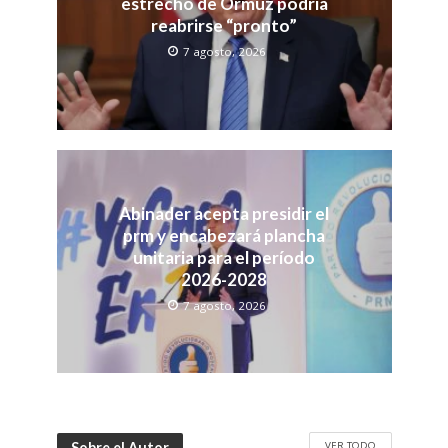
estrecho de Ormuz podría
reabrirse “pronto”
7 agosto, 2026
Abinader acepta presidir el
prm y encabezará plancha
unitaria para el período
2026-2028
7 agosto, 2026
VER TODO
Sobre el Autor