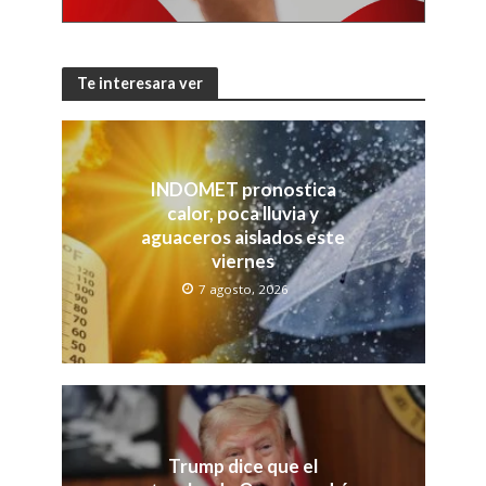
Te interesara ver
INDOMET pronostica
calor, poca lluvia y
aguaceros aislados este
viernes
7 agosto, 2026
Trump dice que el