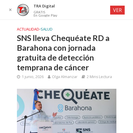
TRA Digital
✕
VER
GRATIS
En Google Play
ACTUALIDAD
•
SALUD
SNS lleva Chequéate RD a
Barahona con jornada
gratuita de detección
temprana de cáncer
1 junio, 2026
Olga Almanzar
2 Mins Lectura