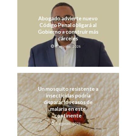
Abogado advierte nuevo
Código Penal obligará al
Gobierno a construir más
cárceles
5 agosto, 2026
Un mosquito resistente a
insecticidas podría
disparar los casos de
malaria en este
continente
5 agosto, 2026