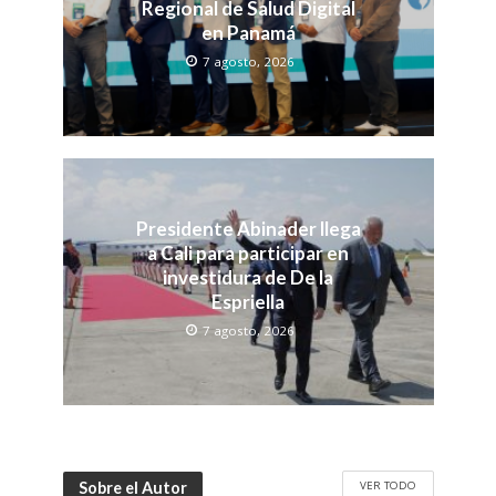
Regional de Salud Digital
en Panamá
7 agosto, 2026
Presidente Abinader llega
a Cali para participar en
investidura de De la
Espriella
7 agosto, 2026
VER TODO
Sobre el Autor