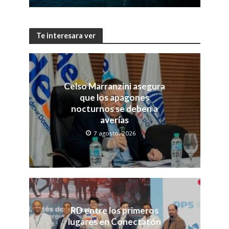
Te interesara ver
Celso Marranzini asegura
que los apagones
nocturnos se deben a
averías
7 agosto, 2026
RD entre los primeros
lugares en Conectatón