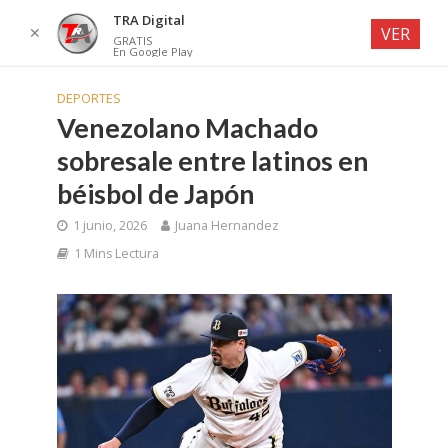
TRA Digital
✕
VER
GRATIS
En Google Play
DEPORTES
Venezolano Machado
sobresale entre latinos en
béisbol de Japón
1 junio, 2026
Juana Hernandez
1 Mins Lectura