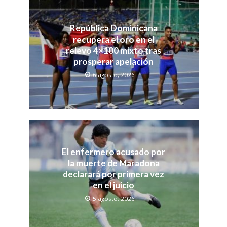
República Dominicana
recupera el oro en el
relevo 4×100 mixto tras
prosperar apelación
6 agosto, 2026
El enfermero acusado por
la muerte de Maradona
declarará por primera vez
en el juicio
5 agosto, 2026