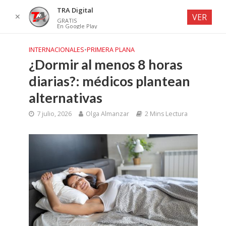
TRA Digital
✕
VER
GRATIS
En Google Play
INTERNACIONALES
•
PRIMERA PLANA
¿Dormir al menos 8 horas
diarias?: médicos plantean
alternativas
7 julio, 2026
Olga Almanzar
2 Mins Lectura