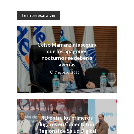
Te interesara ver
Celso Marranzini asegura
que los apagones
nocturnos se deben a
averías
7 agosto, 2026
RD entre los primeros
lugares en Conectatón
Regional de Salud Digital