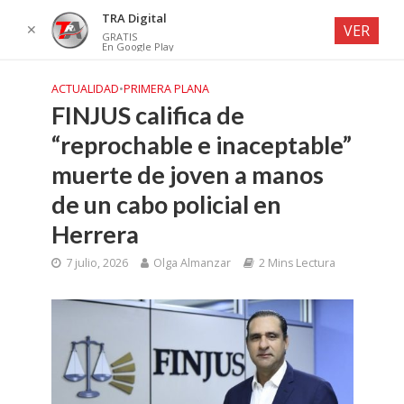
TRA Digital
✕
VER
GRATIS
En Google Play
ACTUALIDAD
•
PRIMERA PLANA
FINJUS califica de
“reprochable e inaceptable”
muerte de joven a manos
de un cabo policial en
Herrera
7 julio, 2026
Olga Almanzar
2 Mins Lectura