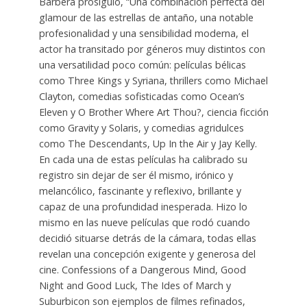
Barbera prosiguió, “Una combinación perfecta del
glamour de las estrellas de antaño, una notable
profesionalidad y una sensibilidad moderna, el
actor ha transitado por géneros muy distintos con
una versatilidad poco común: películas bélicas
como Three Kings y Syriana, thrillers como Michael
Clayton, comedias sofisticadas como Ocean’s
Eleven y O Brother Where Art Thou?, ciencia ficción
como Gravity y Solaris, y comedias agridulces
como The Descendants, Up In the Air y Jay Kelly.
En cada una de estas películas ha calibrado su
registro sin dejar de ser él mismo, irónico y
melancólico, fascinante y reflexivo, brillante y
capaz de una profundidad inesperada. Hizo lo
mismo en las nueve películas que rodó cuando
decidió situarse detrás de la cámara, todas ellas
revelan una concepción exigente y generosa del
cine. Confessions of a Dangerous Mind, Good
Night and Good Luck, The Ides of March y
Suburbicon son ejemplos de filmes refinados,