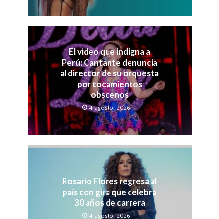
El video que indigna a
Perú: Cantante denuncia
al director de su orquesta
por tocamientos
obscenos
4 agosto, 2026
Rosario Flores regresa al
país con gira que celebra
30 años de carrera
4 agosto, 2026