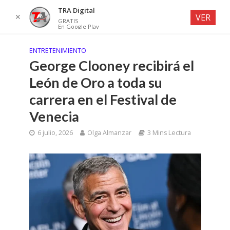
TRA Digital
✕
VER
GRATIS
En Google Play
ENTRETENIMIENTO
George Clooney recibirá el
León de Oro a toda su
carrera en el Festival de
Venecia
6 julio, 2026
Olga Almanzar
3 Mins Lectura