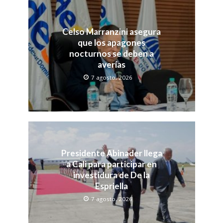
Celso Marranzini asegura
que los apagones
nocturnos se deben a
averías
7 agosto, 2026
Presidente Abinader llega
a Cali para participar en
investidura de De la
Espriella
7 agosto, 2026