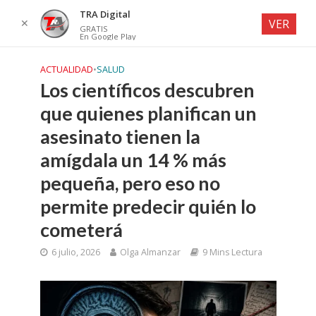
TRA Digital
✕
VER
GRATIS
En Google Play
ACTUALIDAD
•
SALUD
Los científicos descubren
que quienes planifican un
asesinato tienen la
amígdala un 14 % más
pequeña, pero eso no
permite predecir quién lo
cometerá
6 julio, 2026
Olga Almanzar
9 Mins Lectura