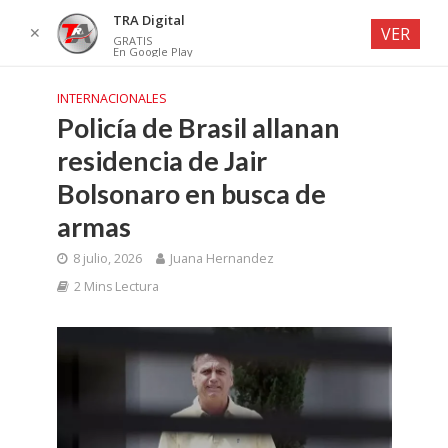
TRA Digital
✕
VER
GRATIS
En Google Play
INTERNACIONALES
Policía de Brasil allanan
residencia de Jair
Bolsonaro en busca de
armas
8 julio, 2026
Juana Hernandez
2 Mins Lectura