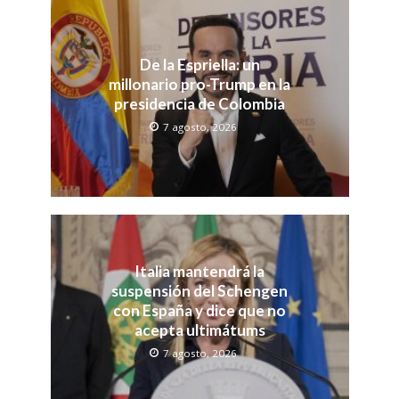
De la Espriella: un
millonario pro-Trump en la
presidencia de Colombia
7 agosto, 2026
Italia mantendrá la
suspensión del Schengen
con España y dice que no
acepta ultimátums
7 agosto, 2026