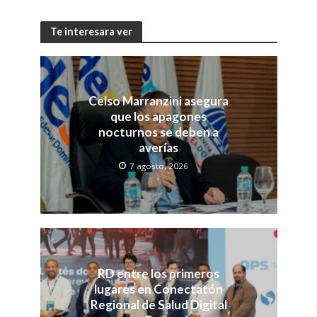
Te interesara ver
Celso Marranzini asegura
que los apagones
nocturnos se deben a
averías
7 agosto, 2026
RD entre los primeros
lugares en Conectatón
Regional de Salud Digital