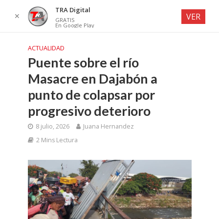
TRA Digital
✕
VER
GRATIS
En Google Play
ACTUALIDAD
Puente sobre el río
Masacre en Dajabón a
punto de colapsar por
progresivo deterioro
8 julio, 2026
Juana Hernandez
2 Mins Lectura