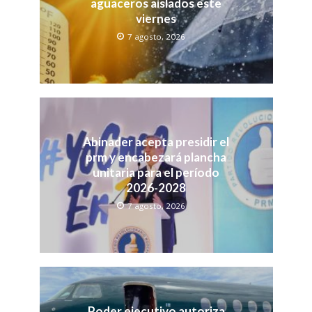
aguaceros aislados este
viernes
7 agosto, 2026
Abinader acepta presidir el
prm y encabezará plancha
unitaria para el período
2026-2028
7 agosto, 2026
Poder ejecutivo autoriza