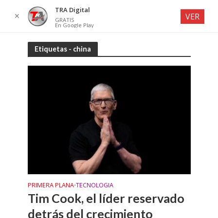
TRA Digital
✕
VER
GRATIS
En Google Play
Etiquetas - china
PRIMERA PLANA
TECNOLOGIA
•
Tim Cook, el líder reservado
detrás del crecimiento