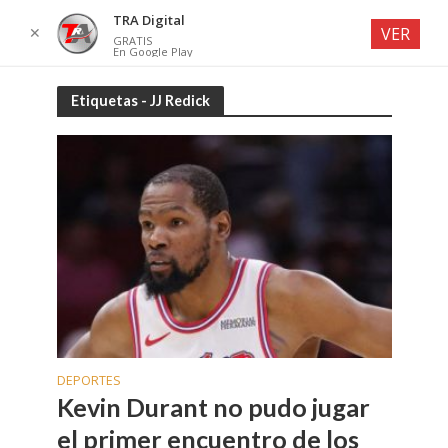
TRA Digital
✕
VER
GRATIS
En Google Play
Etiquetas - JJ Redick
DEPORTES
Kevin Durant no pudo jugar
el primer encuentro de los