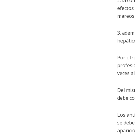
2. la c
efectos
mareos,
3. adem
hepátic
Por otro
profesi
veces al
Del mis
debe co
Los ant
se debe
aparició