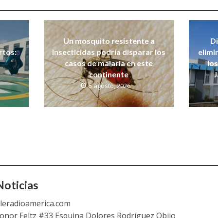
Un mosquito resistente a
Di
rtos:
insecticidas podría disparar los
elimi
casos de malaria en este
lo
continente
J
5 agosto, 2026
oticias
leradioamerica.com
eonor Feltz #33 Esquina Dolores Rodríguez Objio