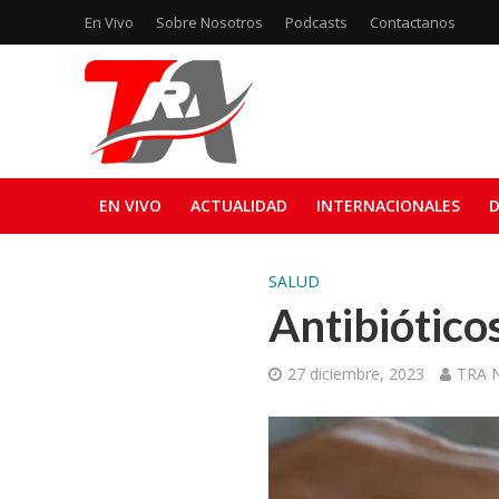
En Vivo
Sobre Nosotros
Podcasts
Contactanos
EN VIVO
ACTUALIDAD
INTERNACIONALES
D
SALUD
Antibióticos
27 diciembre, 2023
TRA N