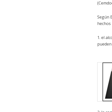
(Cemdoe
Según E
hechos 
1. el al
pueden 