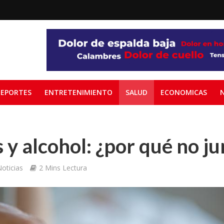
EPORTES
ENTRETENIMIENTO
SALUD
ECONOMICAS
 y alcohol: ¿por qué no j
oticias
2 Mins Lectura