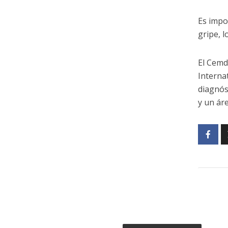
Es impo
gripe, l
El Cemd
Interna
diagnós
y un áre