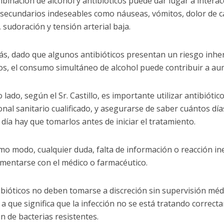
ombinación de alcohol y antibióticos puede dar lugar a inter
 secundarios indeseables como náuseas, vómitos, dolor de ca
 sudoración y tensión arterial baja.
ás, dado que algunos antibióticos presentan un riesgo inhe
os, el consumo simultáneo de alcohol puede contribuir a au
 lado, según el Sr. Castillo, es importante utilizar antibiótico
onal sanitario cualificado, y asegurarse de saber cuántos día
 día hay que tomarlos antes de iniciar el tratamiento.
mo modo, cualquier duda, falta de información o reacción in
mentarse con el médico o farmacéutico.
ibióticos no deben tomarse a discreción sin supervisión méd
 a que significa que la infección no se está tratando correc
n de bacterias resistentes.