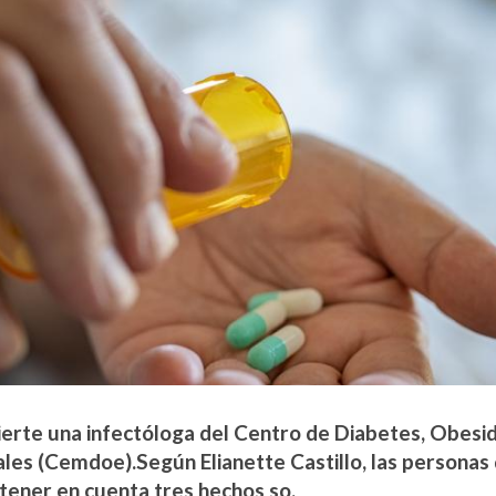
ierte una infectóloga del Centro de Diabetes, Obes
ales (Cemdoe).Según Elianette Castillo, las personas
tener en cuenta tres hechos so.