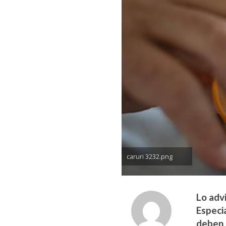
caruri 3232.png
Lo adv
Especi
deben 