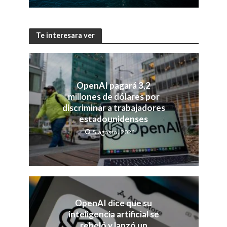
Te interesara ver
OpenAI pagará 3,2
millones de dólares por
discriminar a trabajadores
estadounidenses
5 agosto, 2026
OpenAI dice que su
inteligencia artificial se
rebeló y lanzó un