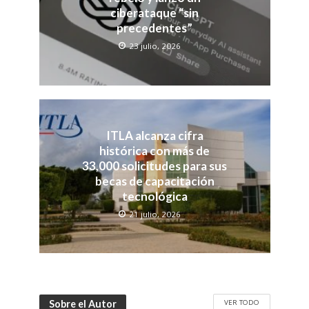
ciberataque “sin
precedentes”
23 julio, 2026
ITLA alcanza cifra
histórica con más de
33,000 solicitudes para sus
becas de capacitación
tecnológica
21 julio, 2026
VER TODO
Sobre el Autor