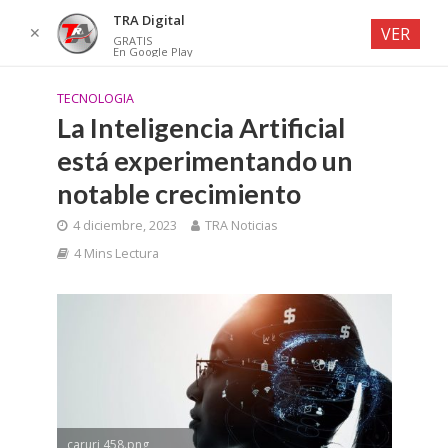
TRA Digital
✕
VER
GRATIS
En Google Play
TECNOLOGIA
La Inteligencia Artificial
está experimentando un
notable crecimiento
4 diciembre, 2023
TRA Noticias
4 Mins Lectura
caruri 458.png