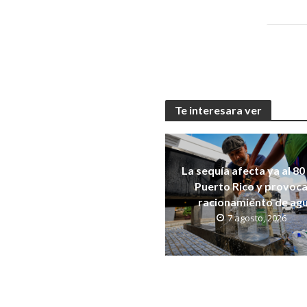
Te interesara ver
La sequía afecta ya al 80
Puerto Rico y provoca
racionamiento de ag
7 agosto, 2026