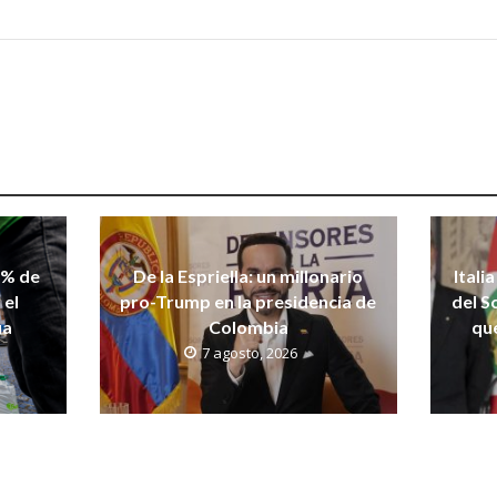
 % de
De la Espriella: un millonario
Itali
 el
pro-Trump en la presidencia de
del S
ua
Colombia
qu
7 agosto, 2026