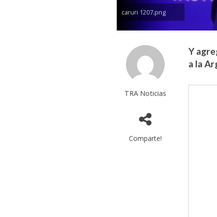
caruri 1207.png
Y agre
a la A
TRA Noticias
Comparte!