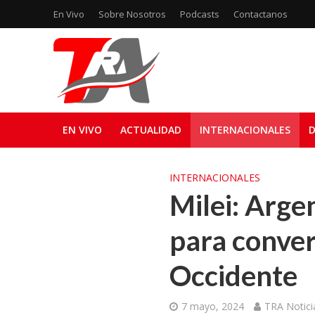
En Vivo
Sobre Nosotros
Podcasts
Contactanos
EN VIVO
ACTUALIDAD
INTERNACIONALES
D
INTERNACIONALES
Milei: Arge
para conver
Occidente
7 mayo, 2024
TRA Notici