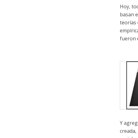
Hoy, to
basan e
teorías
empíric
fueron 
Y agreg
creada,