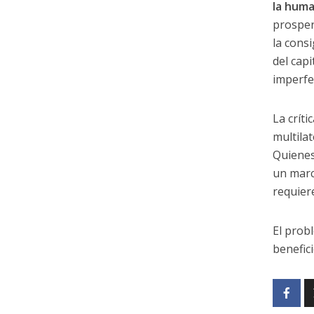
la huma
prosper
la consi
del cap
imperfe
La críti
multila
Quienes
un marc
requier
El prob
benefic