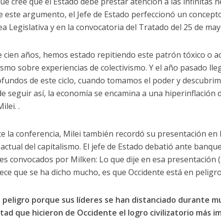
que cree que el Estado debe prestar atención a las infinitas n
de este argumento, el Jefe de Estado perfeccionó un concep
a Legislativa y en la convocatoria del Tratado del 25 de may
 cien años, hemos estado repitiendo este patrón tóxico o 
vismo sobre experiencias de colectivismo. Y el año pasado ll
fundos de este ciclo, cuando tomamos el poder y descubrimo
de seguir así, la economía se encamina a una hiperinflación d
ilei. .
te la conferencia, Milei también recordó su presentación en
 actual del capitalismo. El jefe de Estado debatió ante banqu
es convocados por Milken: Lo que dije en esa presentación (
ece que se ha dicho mucho, es que Occidente está en peligro
n peligro porque sus líderes se han distanciado durante m
rtad que hicieron de Occidente el logro civilizatorio más i