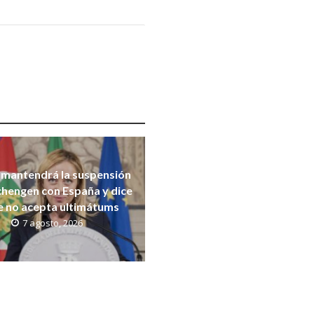
a mantendrá la suspensión
chengen con España y dice
e no acepta ultimátums
7 agosto, 2026