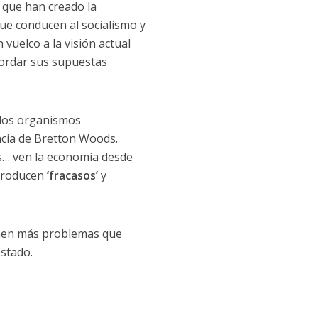
s que han creado la
que conducen al socialismo y
 vuelco a la visión actual
bordar sus supuestas
a los organismos
encia de Bretton Woods.
es… ven la economía desde
 producen
‘fracasos’
y
traen más problemas que
Estado.