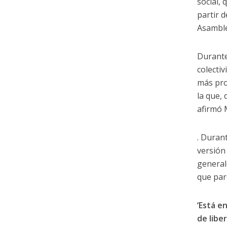
social, 
partir 
Asamble
Durante
colecti
más pro
la que, 
afirmó M
. Duran
versión
general
que par
‘Está e
de libe