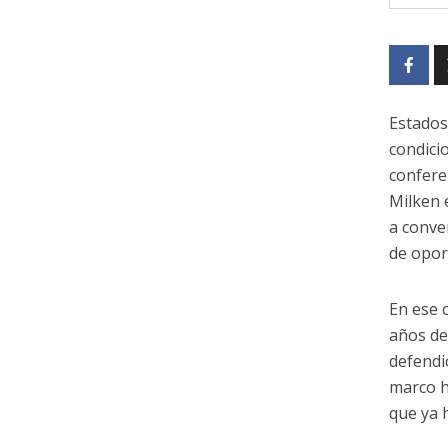
Estados
condici
confere
Milken 
a conve
de opor
En ese 
años de
defendió
marco h
que ya 