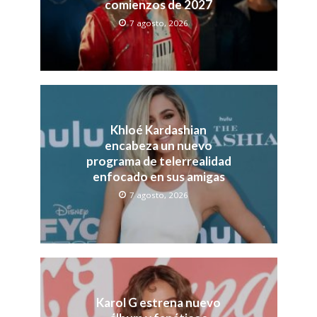
comienzos de 2027
7 agosto, 2026
Khloé Kardashian
encabeza un nuevo
programa de telerrealidad
enfocado en sus amigas
7 agosto, 2026
Karol G estrena nuevo