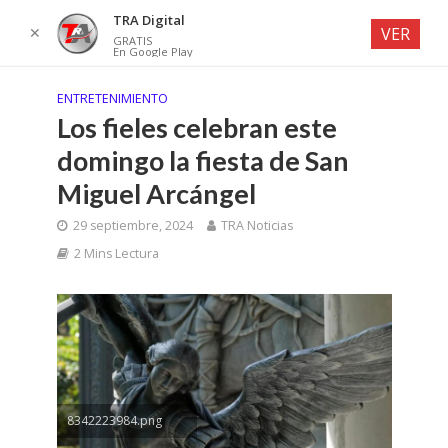
TRA Digital
✕
VER
GRATIS
En Google Play
ENTRETENIMIENTO
Los fieles celebran este
domingo la fiesta de San
Miguel Arcángel
29 septiembre, 2024
TRA Noticias
2 Mins Lectura
8342223984.png