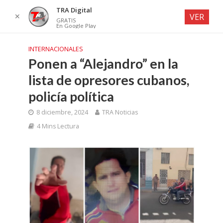
TRA Digital
✕
VER
GRATIS
En Google Play
INTERNACIONALES
Ponen a “Alejandro” en la
lista de opresores cubanos,
policía política
8 diciembre, 2024
TRA Noticias
4 Mins Lectura