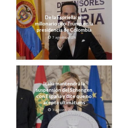
De la Espriella: un
millonario pro-Trump en la
presidencia de Colombia
7 agosto, 2026
Italia mantendrá la
suspensión del Schengen
con España y dice que no
acepta ultimátums
7 agosto, 2026