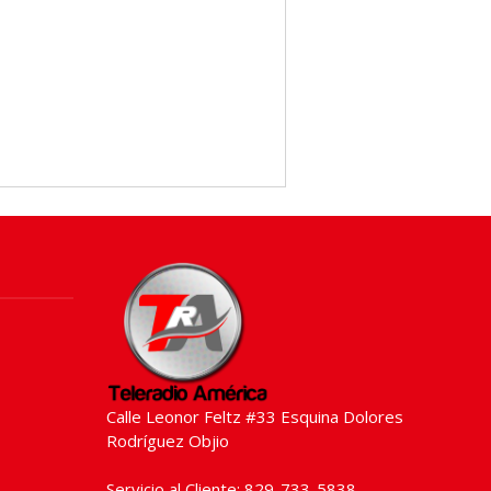
Calle Leonor Feltz #33 Esquina Dolores
Rodríguez Objio
Servicio al Cliente: 829-733-5838