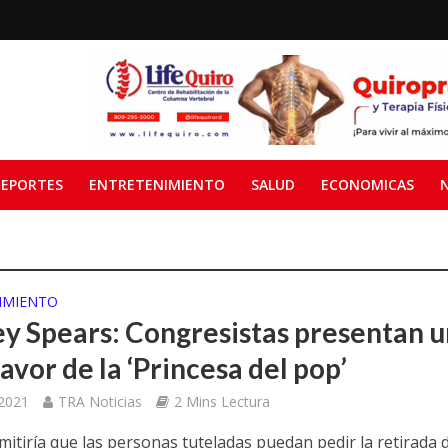
EPORTES
ENTRETENIMIENTO
SALUD
ECONOMICAS
IMIENTO
ey Spears: Congresistas presentan 
favor de la ‘Princesa del pop’
 2021
TRA Noticias
2 Mins Lectura
mitiría que las personas tuteladas puedan pedir la retirada 