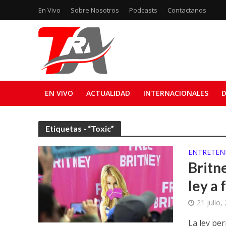
En Vivo
Sobre Nosotros
Podcasts
Contactanos
EN VIVO
ACTUALIDAD
INTERNACIONALES
D
Etiquetas - “Toxic”
ENTRETEN
Britn
ley a 
21 julio,
La ley per